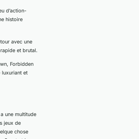
eu d’action-
e histoire
etour avec une
apide et brutal.
Dawn, Forbidden
luxuriant et
y a une multitude
s jeux de
quelque chose