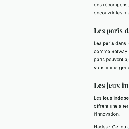
des récompenses
découvrir les m
Les paris 
Les
paris
dans l
comme Betway ou
paris peuvent a
vous immerger 
Les jeux i
Les
jeux indép
offrent une alte
l’innovation.
Hades
: Ce jeu 