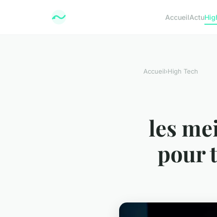
Accueil
Actu
Hig
Accueil
›
High Tech
les me
pour 