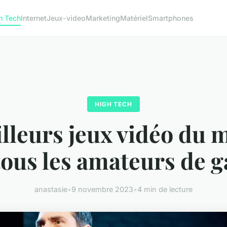
h Tech
Internet
Jeux-video
Marketing
Matériel
Smartphones
HIGH TECH
illeurs jeux vidéo du
tous les amateurs de 
anastasie
•
9 novembre 2023
•
4 min de lecture