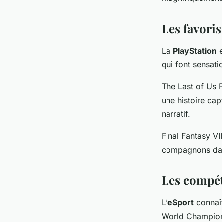
Les favoris
La
PlayStation
e
qui font sensati
The Last of Us P
une histoire ca
narratif.
Final Fantasy V
compagnons dan
Les compét
L’
eSport
connaît
World Champio