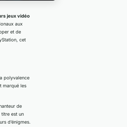
urs jeux vidéo
tionaux aux
pper et de
Station, cet
sa polyvalence
nt marqué les
hanteur de
titre est un
eurs d’énigmes.