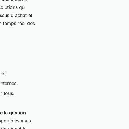
solutions qui
sus d'achat et
en temps réel des
res.
internes.
r tous.
de la gestion
isponibles mais
d comment le