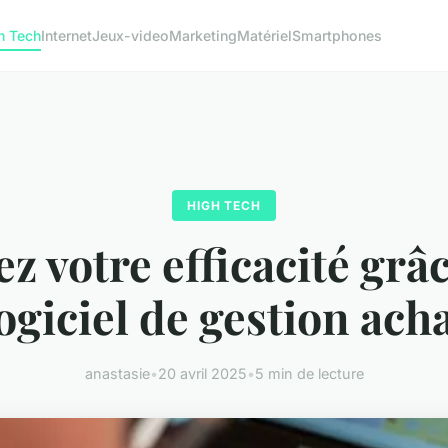
h Tech
Internet
Jeux-video
Marketing
Matériel
Smartphones
HIGH TECH
z votre efficacité grâ
ogiciel de gestion ach
anastasie
•
20 avril 2025
•
5 min de lecture