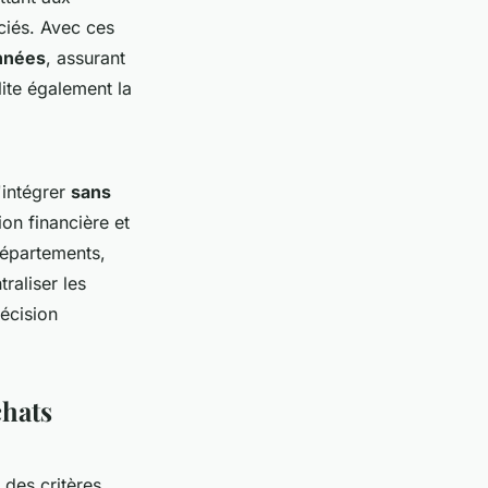
ciés. Avec ces
onnées
, assurant
lite également la
'intégrer
sans
ion financière et
 départements,
raliser les
décision
chats
r des critères