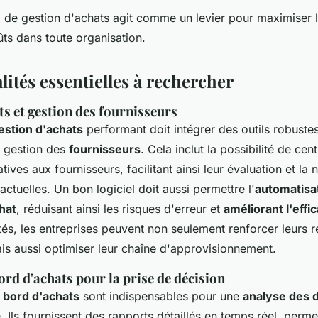
el de gestion d'achats agit comme un levier pour maximiser l'
ts dans toute organisation.
ités essentielles à rechercher
ts et gestion des fournisseurs
gestion d'achats
performant doit intégrer des outils robuste
a gestion des
fournisseurs
. Cela inclut la possibilité de cent
tives aux fournisseurs, facilitant ainsi leur évaluation et la
actuelles. Un bon logiciel doit aussi permettre l'
automatisa
hat
, réduisant ainsi les risques d'erreur et
améliorant l'effic
tés, les entreprises peuvent non seulement renforcer leurs r
ais aussi optimiser leur chaîne d'approvisionnement.
rd d'achats pour la prise de décision
 bord d'achats
sont indispensables pour une
analyse des 
. Ils fournissent des rapports détaillés en temps réel, perme