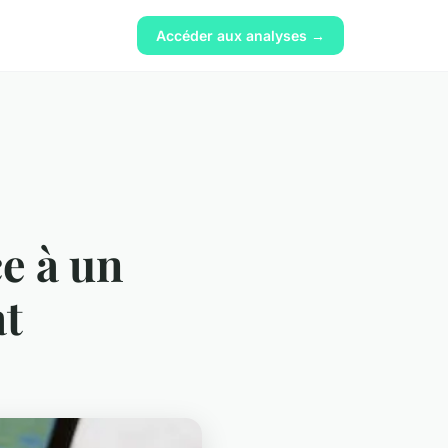
Accéder aux analyses →
ce à un
at