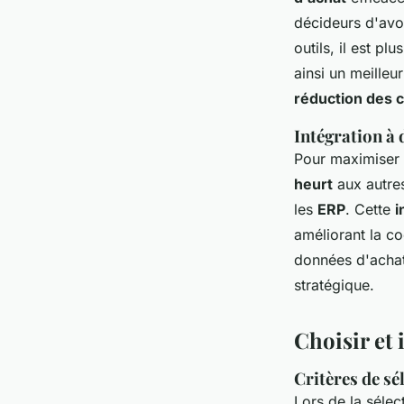
décideurs d'avoi
outils, il est pl
ainsi un meilleu
réduction des c
Intégration à 
Pour maximiser l
heurt
aux autres
les
ERP
. Cette
i
améliorant la co
données d'achat,
stratégique.
Choisir et 
Critères de sé
Lors de la sélec