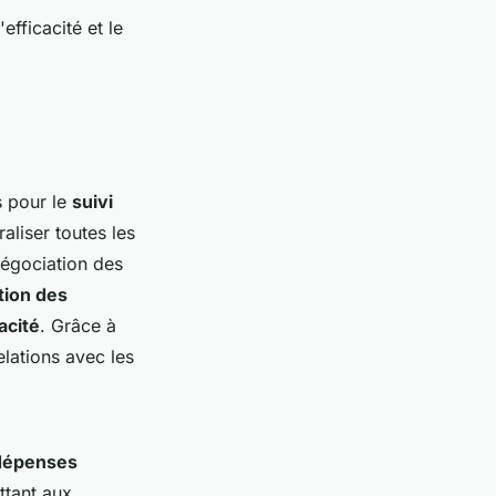
efficacité et le
s pour le
suivi
raliser toutes les
 négociation des
tion des
acité
. Grâce à
elations avec les
dépenses
ttant aux