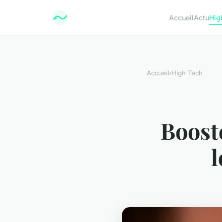
Accueil
Actu
Hig
Accueil
›
High Tech
Booste
l