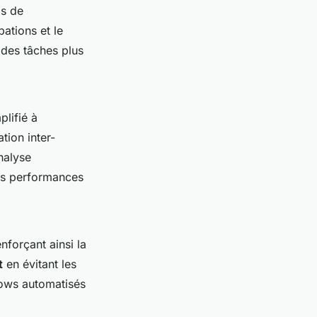
is de
ations et le
 des tâches plus
plifié à
tion inter-
nalyse
les performances
nforçant ainsi la
t
en évitant les
lows automatisés