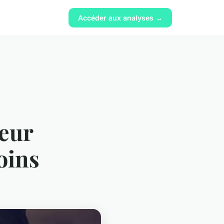
Accéder aux analyses →
leur
oins