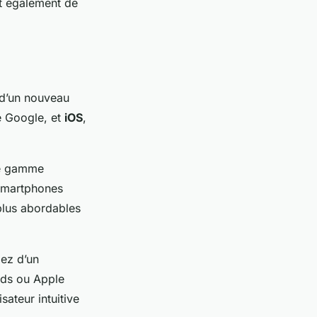
nt également de
t d’un nouveau
de Google, et
iOS
,
rge gamme
 smartphones
plus abordables
iez d’un
ads ou Apple
sateur intuitive