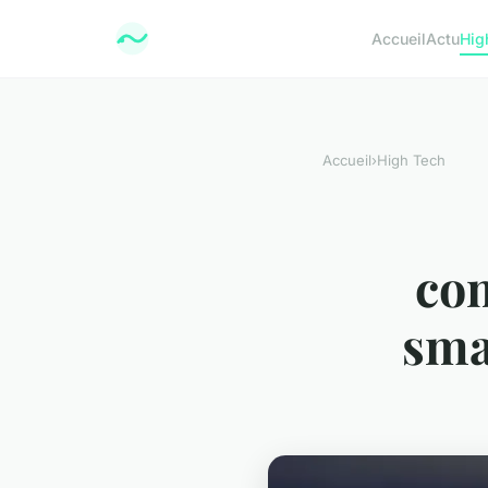
Accueil
Actu
Hig
Accueil
›
High Tech
com
sma