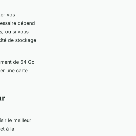
ker vos
écessaire dépend
s, ou si vous
cité de stockage
lement de 64 Go
ter une carte
ur
sir le meilleur
et à la