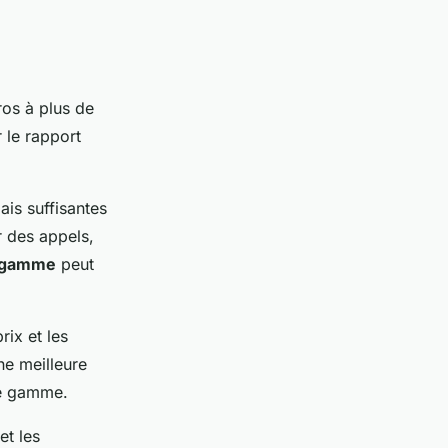
os à plus de
 le rapport
is suffisantes
r des appels,
gamme
peut
rix et les
ne meilleure
de gamme.
et les