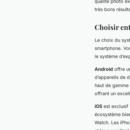
qualité photo e
très bons résulta
Choisir en
Le choix du syst
smartphone. Vou
le système d’exp
Android
offre u
d’appareils de 
haut de gamme
offrant un excel
iOS
est exclusif
écosystème bien
Watch. Les iPhon