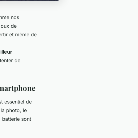
omme nos
ijoux de
ertir et même de
lleur
tenter de
smartphone
t essentiel de
la photo, le
 batterie sont