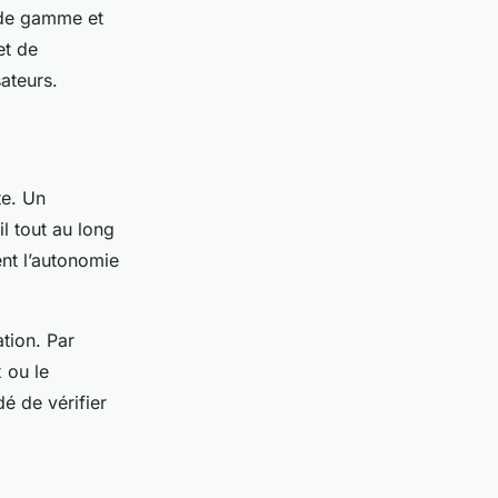
t de gamme et
et de
sateurs.
te. Un
l tout au long
ent l’autonomie
ation. Par
 ou le
é de vérifier