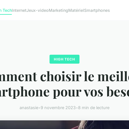
h Tech
Internet
Jeux-video
Marketing
Matériel
Smartphones
HIGH TECH
ment choisir le meil
rtphone pour vos bes
anastasie
•
9 novembre 2023
•
8 min de lecture