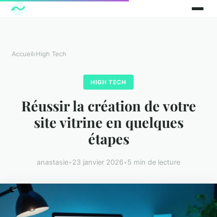
Accueil
›
High Tech
HIGH TECH
Réussir la création de votre
site vitrine en quelques
étapes
anastasie
•
23 janvier 2026
•
5 min de lecture