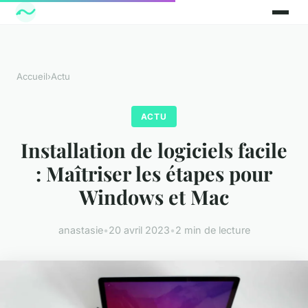
Accueil
›
Actu
ACTU
Installation de logiciels facile
: Maîtriser les étapes pour
Windows et Mac
anastasie
•
20 avril 2023
•
2 min de lecture