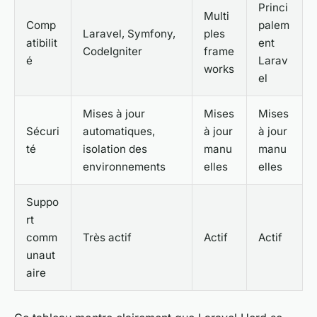
Princi
Multi
Comp
palem
Laravel, Symfony,
ples
atibilit
ent
CodeIgniter
frame
é
Larav
works
el
Mises à jour
Mises
Mises
Sécuri
automatiques,
à jour
à jour
té
isolation des
manu
manu
environnements
elles
elles
Suppo
rt
comm
Très actif
Actif
Actif
unaut
aire