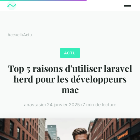
Accueil
›
Actu
ACTU
Top 5 raisons d'utiliser laravel
herd pour les développeurs
mac
anastasie
•
24 janvier 2025
•
7 min de lecture