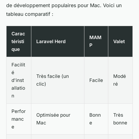
de développement populaires pour Mac. Voici un
tableau comparatif :
Carac
MAM
téristi
Laravel Herd
Valet
P
que
Facilit
é
Très facile (un
Modé
d'inst
Facile
clic)
ré
allatio
n
Perfor
Optimisée pour
Bonn
Très
manc
Mac
e
bonne
e