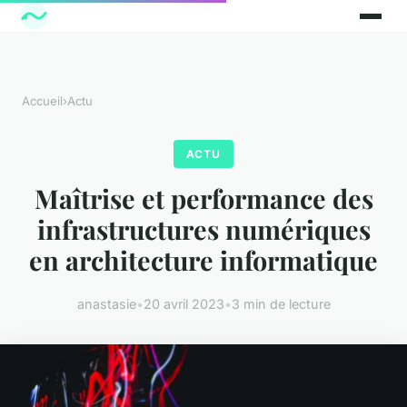
Accueil
›
Actu
ACTU
Maîtrise et performance des
infrastructures numériques
en architecture informatique
anastasie
•
20 avril 2023
•
3 min de lecture