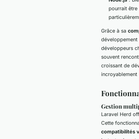
pourrait êtr
particulièrem
Grâce à sa
comp
développement si
développeurs c
souvent rencont
croissant de dé
incroyablement p
Fonctionnal
Gestion multi
Laravel Herd of
Cette fonctionna
compatibilités 