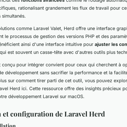
 inclut des
fonctions avancées
comme le routage automatiq
fiques, rationalisant grandement les flux de travail pour c
s simultanés.
utions comme Laravel Valet, Herd offre une interface graph
t le processus de gestion des versions PHP et des paramè
éficient ainsi d'une interface intuitive pour
ajuster les co
qui est souvent un casse-tête avec d'autres outils plus tech
t conçu pour intégrer convient pour ceux qui cherchent à op
 développement sans sacrifier la performance et la facilité 
lus sur comment tirer parti de cet outil, vous pouvez explo
ravel Herd ici. Cette ressource offre des insights précieux 
 votre développement Laravel sur macOS.
n et configuration de Laravel Herd
llation