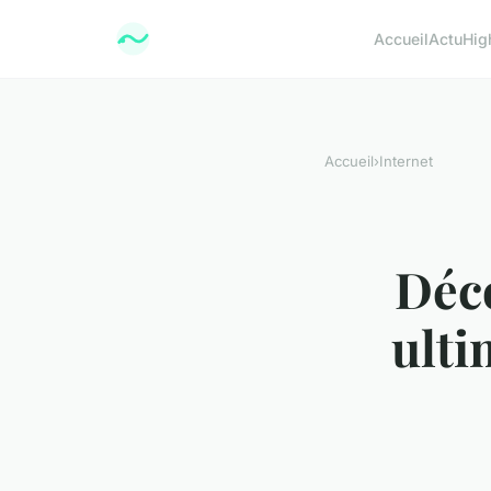
Accueil
Actu
Hig
Accueil
›
Internet
Déco
ulti