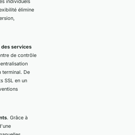
es individuels
ibilité élimine
ersion,
r des services
ntre de contrôle
ntralisation
n terminal. De
ats SSL en un
rventions
nts
. Grâce à
d'une
manuelles.