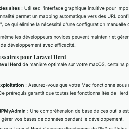
des sites
: Utilisez l'interface graphique intuitive pour impor
onnalité permet un mapping automatique vers des URL con
", ce qui élimine la nécessité d'une configuration manuelle
, même les développeurs novices peuvent maintenir et gérer
de développement avec efficacité.
essaires pour Laravel Herd
avel Herd
de manière optimale sur votre macOS, certains p
xploitation
: Assurez-vous que votre Mac fonctionne sous
Ce prérequis garantit que toutes les fonctionnalités de Herd
PHPMyAdmin
: Une compréhension de base de ces outils est
t gérer vos bases de données pendant le développement.
en que Laravel Herd s'occupe directement de PHP et Nginx,