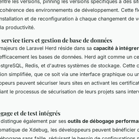
ntre les versions, pinning les versions spécifiques à des sit
a cohérence des environnements de développement. Cette flex
installation et de reconfiguration à chaque changement de v
la productivité.
 service tiers et gestion de base de données
 majeurs de Laravel Herd réside dans sa
capacité à intégre
 efficacement les bases de données. Herd agit comme un ce
tgreSQL, Redis, et d'autres systèmes de stockage. Cette ce
on simplifiée, que ce soit via une interface graphique ou u
ppeurs peuvent sécuriser leurs sites en activant les certific
ifiant le processus de sécurisation de leurs projets sans inte
gage et de test intégrés
 distingue également par ses
outils de débogage performa
utomatique de Xdebug, les développeurs peuvent bénéficier 
ébogage sans faille, réduisant le besoin de configurations 