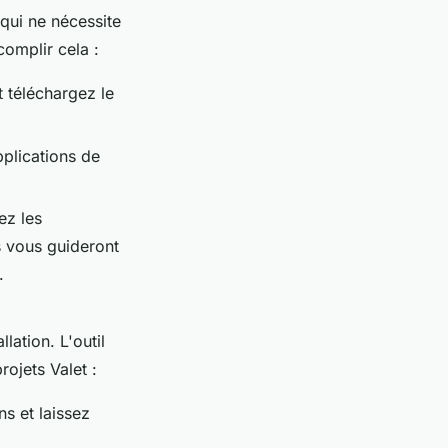
 qui ne nécessite
omplir cela :
t téléchargez le
pplications de
ez les
es vous guideront
.
lation. L'outil
rojets Valet :
s et laissez