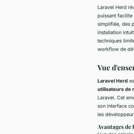
Laravel Herd rév
puissant facilit
simplifiée, des
installation int
techniques limi
workflow de dév
Vue d'ense
Laravel Herd
es
utilisateurs d
Laravel. Cet en
son interface c
les développeur
Avantages de 