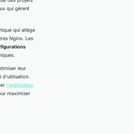
ue des projets
eux qui gèrent
ique qui allège
tres Nginx. Les
nfigurations
niques.
timiser leur
d'utilisation.
rer
l'explication
pour maximiser