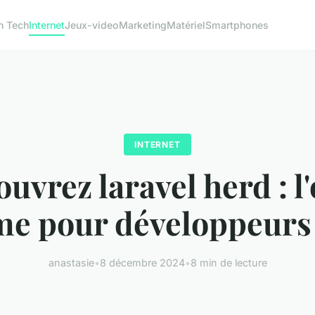
h Tech
Internet
Jeux-video
Marketing
Matériel
Smartphones
INTERNET
uvrez laravel herd : l'
me pour développeur
anastasie
•
8 décembre 2024
•
8 min de lecture