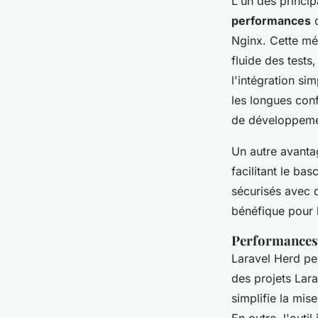
L'un des princi
performances
d
Nginx. Cette m
fluide des test
l'intégration s
les longues con
de développeme
Un autre avanta
facilitant le ba
sécurisés avec d
bénéfique pour 
Performances
Laravel Herd pe
des projets Lara
simplifie la mis