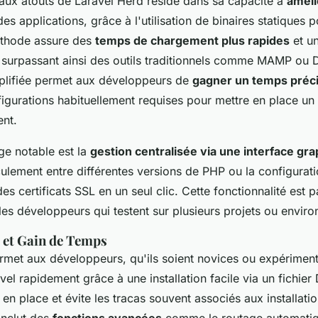
paux atouts de Laravel Herd réside dans sa capacité à
améli
es applications, grâce à l'utilisation de binaires statiques 
éthode assure des
temps de chargement plus rapides
et u
s, surpassant ainsi des outils traditionnels comme MAMP ou 
implifiée permet aux développeurs de
gagner un temps préc
figurations habituellement requises pour mettre en place u
nt.
ge notable est la
gestion centralisée via une interface gr
sculement entre différentes versions de PHP ou la configurati
es certificats SSL en un seul clic. Cette fonctionnalité est p
les développeurs qui testent sur plusieurs projets ou envir
 et Gain de Temps
rmet aux développeurs, qu'ils soient novices ou expériment
vel rapidement grâce à une installation facile via un fichie
e en place et évite les tracas souvent associés aux installat