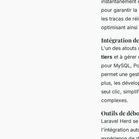
instantanément e
pour garantir l
les tracas de ré
optimisant ainsi 
Intégration de
L'un des atouts
tiers
et à gérer
pour MySQL, Pos
permet une gesti
plus, les dévelo
seul clic, simpl
complexes.
Outils de débo
Laravel Herd se
l'intégration a
expérience de d