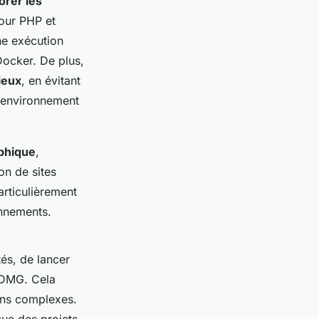
orer les
pour PHP et
ne exécution
Docker. De plus,
ieux
, en évitant
n environnement
aphique
,
on de sites
articulièrement
onnements.
és, de lancer
r DMG. Cela
ions complexes.