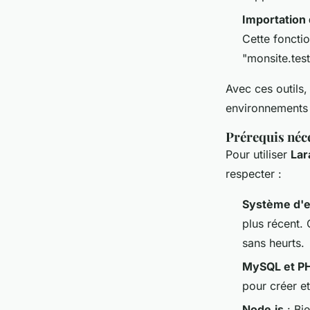
Importation 
Cette foncti
"monsite.test
Avec ces outils
environnements 
Prérequis néc
Pour utiliser
Lar
respecter :
Système d'e
plus récent. 
sans heurts.
MySQL et 
pour créer e
Node.js
: Bi