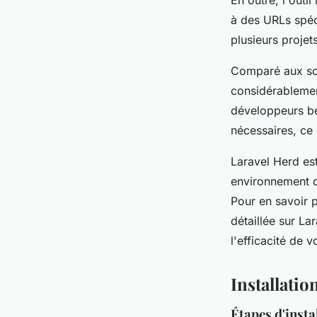
En outre, l'outil
à des URLs spéci
plusieurs projet
Comparé aux sol
considérablemen
développeurs bén
nécessaires, ce 
Laravel Herd es
environnement de
Pour en savoir p
détaillée sur La
l'efficacité de
Installatio
Étapes d'insta