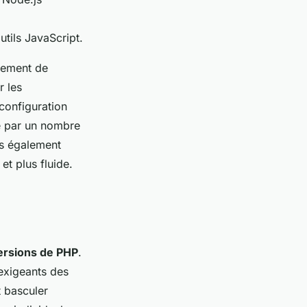
utils JavaScript.
nement de
r les
configuration
e par un nombre
is également
et plus fluide.
ersions de PHP
.
 exigeants des
t basculer