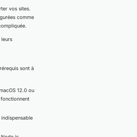
ter vos sites.
figurées comme
 compliquée.
 leurs
rérequis sont à
 macOS 12.0 ou
 fonctionnent
 indispensable
 Node.js