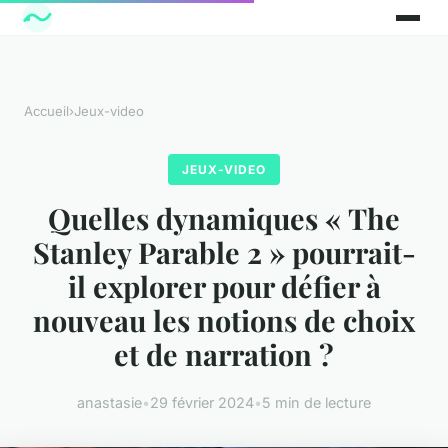
Accueil
›
Jeux-video
JEUX-VIDEO
Quelles dynamiques « The
Stanley Parable 2 » pourrait-
il explorer pour défier à
nouveau les notions de choix
et de narration ?
anastasie
•
29 février 2024
•
5 min de lecture