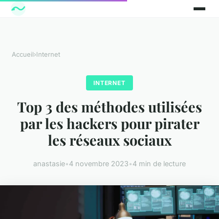
Accueil
›
Internet
INTERNET
Top 3 des méthodes utilisées
par les hackers pour pirater
les réseaux sociaux
anastasie
•
4 novembre 2023
•
4 min de lecture