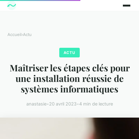
Accueil
›
Actu
ACTU
Maîtriser les étapes clés pour
une installation réussie de
systèmes informatiques
anastasie
•
20 avril 2023
•
4 min de lecture